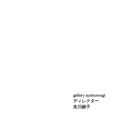
gallery ayatsumugi
ディレクター
友川綾子