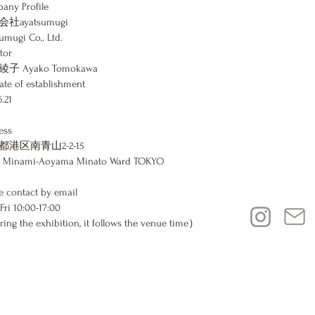
any Profile
社ayatsumugi
umugi Co,. Ltd.
tor
子 Ayako Tomokawa
ate of establishment
6.21
ess
都港区南青山2-2-15
15 Minami-Aoyama Minato Ward TOKYO
e contact by email
ri 10:00-17:00
ng the exhibition, it follows the venue time）