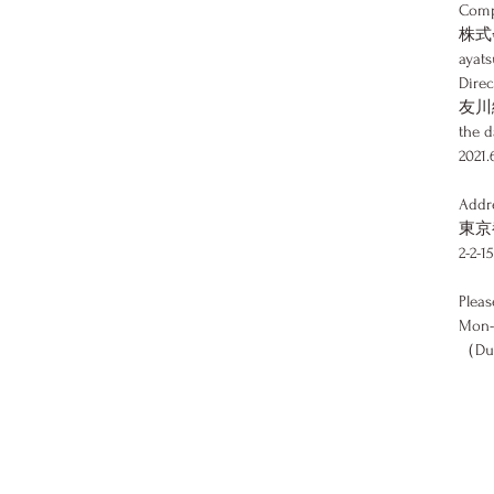
Comp
株式会
ayats
Direc
友川綾
the d
2021.
Addr
​東京
2-2-
Pleas
Mon-F
（Duri