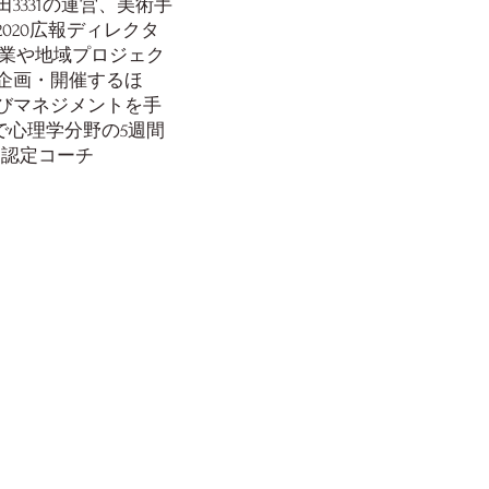
331の運営、美術手
020広報ディレクタ
設立。企業や地域プロジェク
企画・開催するほ
びマネジメントを手
で心理学分野の5週間
）認定コーチ