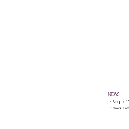
NEWS
・
Artsper
​・News Le