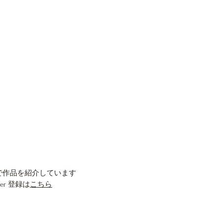
​で作品を紹介しています
tter 登録は
こちら