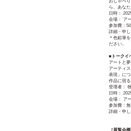
おしゃべり
ら、あなた
日時： 202
会場： ア
参加費：5
​詳細・申
＊色鉛筆を
ださい。
■
トークイ
アートと夢
アーティス
表現」につ
作品に宿る
登壇者： 
日時： 202
会場： ア
​参加費：
​詳細・申
［展覧会概