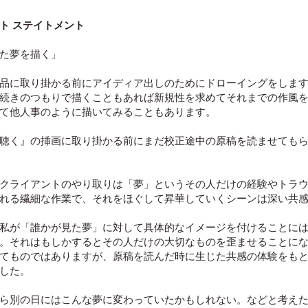
ト ステイトメント
た夢を描く」
品に取り掛かる前にアイディア出しのためにドローイングをしま
続きのつもりで描くこともあれば新規性を求めてそれまでの作風
て他人事のように描いてみることもあります。
聴く』の挿画に取り掛かる前にまだ校正途中の原稿を読ませても
クライアントのやり取りは「夢」というその人だけの経験やトラ
れる繊細な作業で、それをほぐして昇華していくシーンは深い共
。
私が「誰かが見た夢」に対して具体的なイメージを付けることに
。それはもしかするとその人だけの大切なものを歪ませることに
てものではありますが、原稿を読んだ時に生じた共感の体験をも
ました。
ら別の日にはこんな夢に変わっていたかもしれない。などと考え