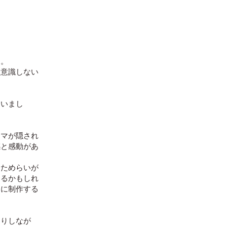
す。
を意識しない
らいまし
ウマが隠され
感と感動があ
はためらいが
なるかもしれ
とに制作する
たりしなが