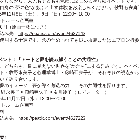
をしながら、大人も子どもも気軽に楽しめる塗り絵イベントです
自身の“夢の色”があふれ出す体験をお楽しみください。牧野も在廊
5年11月8日（土）、9日（日）12:00〜18:00
ートルーム企画室
00円（原画一枚につき）
し込み先：
https://peatix.com/event/4627142
使用する予定です。念のため
汚れても良い服装またはエプロン持
ベント：「アートと夢を読み解くことの共通性」
。どちらも、目に見えない世界を“かたち”にする営みです。本イベ
ト・牧野永美子と心理学博士・藤崎亜矢子が、それぞれの視点か
いて語り合います。
夢のイメージ、夢が導く創造の力――その共通性を探ります。
牧野永美子 × 藤崎亜矢子 × 友川綾子（モデレーター）
5年11月12日（水）18:30〜20:00
ートルーム企画室
無料
し込み先：
https://peatix.com/event/4627223
要］