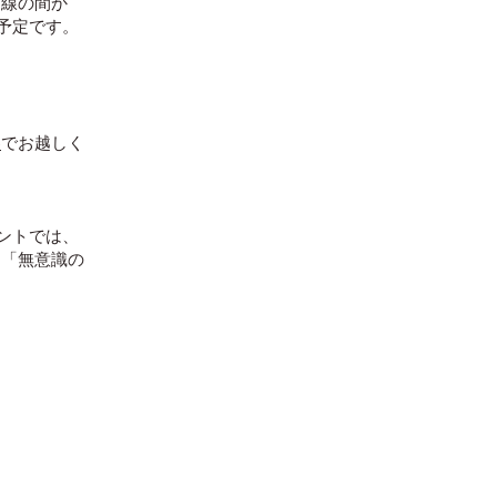
。線の間か
予定です。
参
でお越しく
ントでは、
ら「無意識の