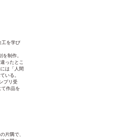
金工を学び
刻を制作。
や違ったとこ
為には「人間
れている。
グランプリ受
にて作品を
会の片隅で、