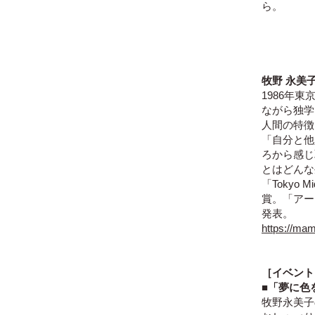
ら。
牧野 永美
1986年
ながら独
人間の特徴
「自分と他
ろから感じ
とはどんな
「Tokyo 
賞。「アー
発表。
https://ma
［イベント
■「夢に色
牧野永美子