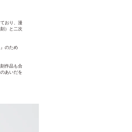
めており、漫
彫刻）と二次
く』のため
彫刻作品も合
そのあいだを