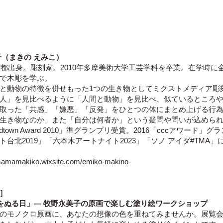
子（まきの えみこ）
東京都出身。彫刻家。
2010年多摩美術大学工芸学科を卒業。在学時に
学で木彫を学ぶ。
と動物の特徴を併せもった1つの生き物としてミクストメディア彫
人」を見比べるように「人間と動物」を見比べ、似ているところ
取った「共感」「嫌悪」「反発」をひとつの体にまとめ上げる行
生き物なのか」また「自分は何者か」という疑問や問いが込めら
Midtown Award 2010」準グランプリ受賞。2016「cccアワード」
ト台北2019」「六本木アートナイト2023」「ソノ アイダ#TMA」
mamamakiko.wixsite.com/emiko-makino-
］
をぬる日」― 牧野永美子の原画で楽しむ塗り絵ワークショップ
のモノクロ原画に、あなたの想像の色を重ねてみませんか。展覧