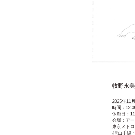
牧野永美
2025年1
時間：12:00
休廊日：1
会場：アー
​東京メト
JR山手線