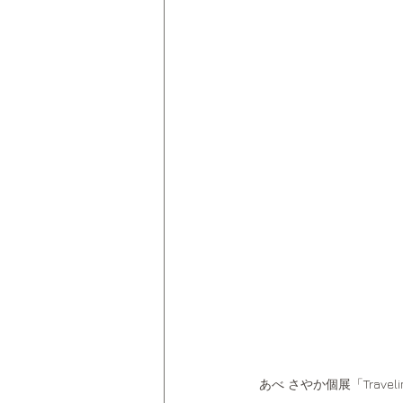
あべ さやか個展「Trave