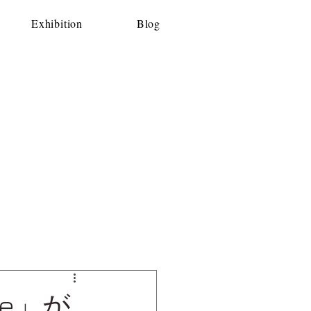
Exhibition
Blog
se」が