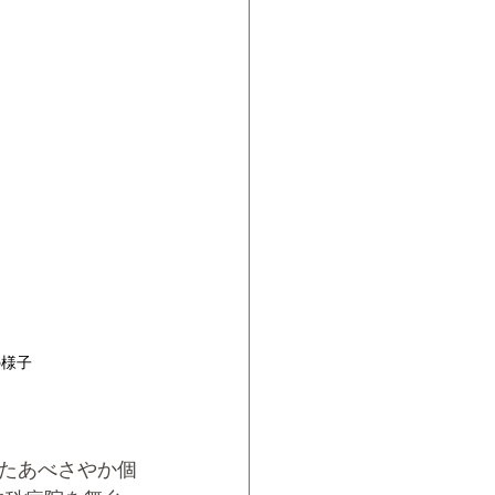
の様子
したあべさやか個