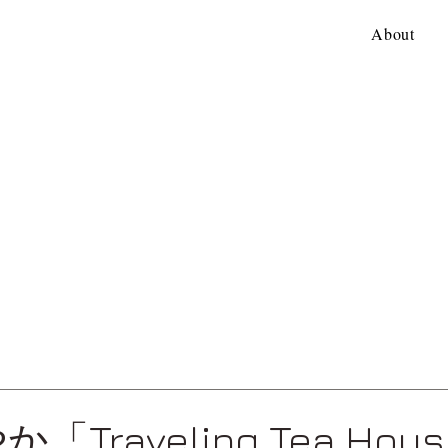
About
「Traveling Tea Hou