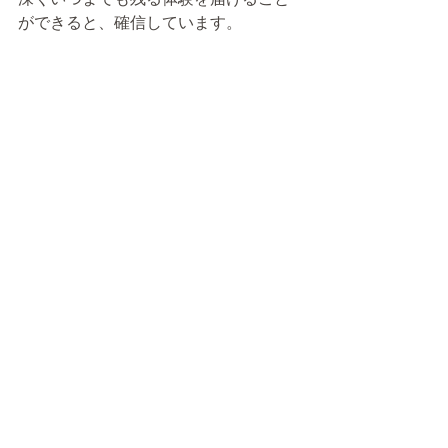
ができると、確信しています。
展示空間となる小会議室
空間、窓、窓の外の窓、作品、作品と
作品との関係、作品と空間の関係、作
品と窓の関係。そのあいだに立ち現れ
てくるもの。